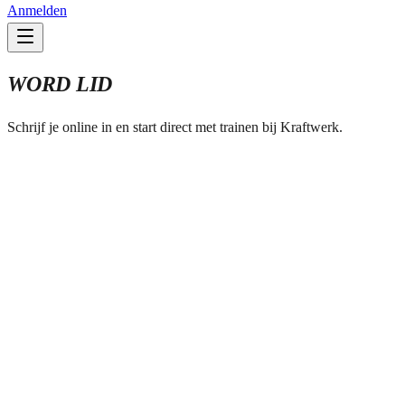
Anmelden
WORD LID
Schrijf je online in en start direct met trainen bij Kraftwerk.
Online inschrijven
START JE LIDMAATSCHAP
Vul je gegevens in en wij zetten de eerste stap voor je lidmaatschap
klaar. Je ontvangt daarna een bevestiging per e-mail.
Laat dit veld leeg
Voornaam *
Achternaam *