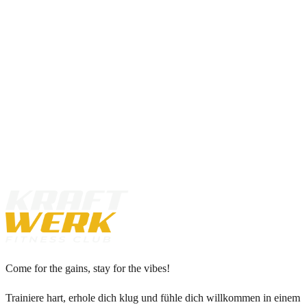
Persoonlijke begeleiding
Gratis bodymeting
Infraroodsauna
Zonnebank
Gratis sportwater
Gratis parkeren
VRAGEN?
Bel ons op
045 208 33 99
of mail naar
info@kraftwerk-heerlen
Come for the gains, stay for the vibes!
Trainiere hart, erhole dich klug und fühle dich willkommen in einem