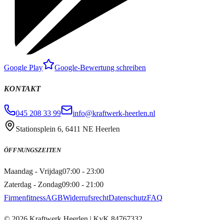
Google Play
Google-Bewertung schreiben
KONTAKT
045 208 33 99
info@kraftwerk-heerlen.nl
Stationsplein 6, 6411 NE Heerlen
ÖFFNUNGSZEITEN
Maandag - Vrijdag
07:00 - 23:00
Zaterdag - Zondag
09:00 - 21:00
Firmenfitness
AGB
Widerrufsrecht
Datenschutz
FAQ
©
2026
Kraftwerk Heerlen
| KvK
84767332